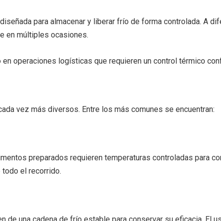
diseñada para almacenar y liberar frío de forma controlada. A di
e en múltiples ocasiones.
o en operaciones logísticas que requieren un control térmico conf
ada vez más diversos. Entre los más comunes se encuentran:
mentos preparados requieren temperaturas controladas para conse
todo el recorrido.
e una cadena de frío estable para conservar su eficacia. El us