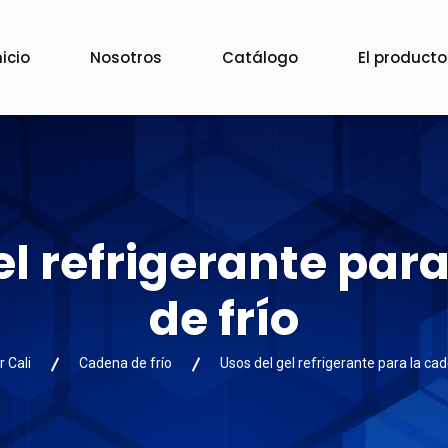
nicio
Nosotros
Catálogo
El producto
el refrigerante par
de frío
 Cali
Cadena de frío
Usos del gel refrigerante para la cad