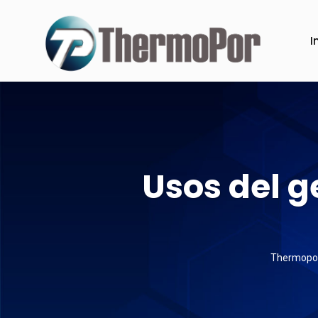
I
Usos del g
Thermopor