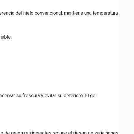
ferencia del hielo convencional, mantiene una temperatura
iable.
rvar su frescura y evitar su deterioro. El gel
o de geles refrigerantes reduce el riesgo de variaciones