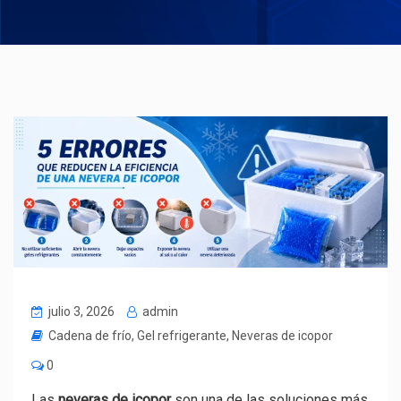
julio 3, 2026
admin
Cadena de frío
,
Gel refrigerante
,
Neveras de icopor
0
Las
neveras de icopor
son una de las soluciones más